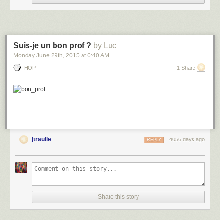
Suis-je un bon prof ?
by Luc
Monday June 29
th
, 2015
at
6:40 AM
HOP
1 Share
jtraulle
4056 days ago
REPLY
Share this story