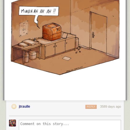
Easier migrations
The install tool, which is also a heavily used feature during updates
between TYPO3 versions, has received some more beauty, basically
finding all documented changes with a cool filter to show what is relevant
for an integrator, extension author or site owner. Although this is already
pretty cool, stay tuned for even better features to make migrations even
easier between TYPO3 versions!
The migration and deprecation of existing options and switching within
the TCA definitions we have in place since TYPO3 v7, is also visible in
the Install Tool now.
Further changes
As usual, we have some small but nice changes in TYPO3. For a full
changelog, see our documentations for more information:
https://docs.typo3.org/typo3cms/extensions/core/8-
dev/Changelog/8.4/Index.html
jtraulle
3589 days ago
REPLY
Download it now
You can find TYPO3 v8.4 on our
downloads page
, get it via
Composer
or
try out the
virtual machine
to play around with the latest development
version. Please make sure you have PHP7 running on your target