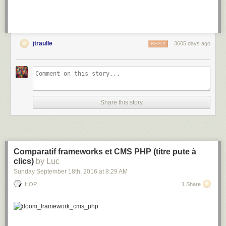
jtraulle
3605 days ago
REPLY
Share this story
Comparatif frameworks et CMS PHP (titre pute à
clics)
by Luc
Sunday September 18
th
, 2016
at
8:29 AM
HOP
1 Share