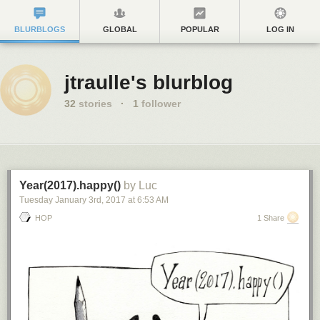
BLURBLOGS
GLOBAL
POPULAR
LOG IN
jtraulle's blurblog
32
stories
·
1
follower
Year(2017).happy()
by Luc
Tuesday January 3
rd
, 2017
at
6:53 AM
HOP
1 Share