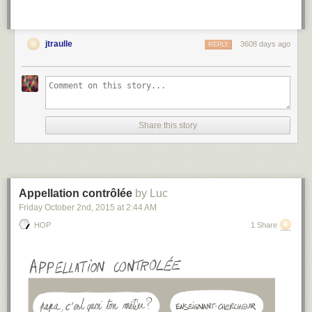
jtraulle
3608 days ago
REPLY
Share this story
Appellation contrôlée
by Luc
Friday October 2
nd
, 2015
at
2:44 AM
HOP
1 Share