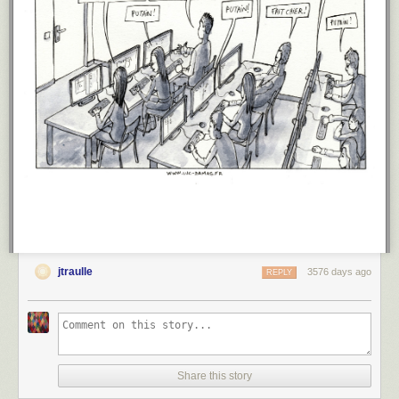
Tout comme compter le nombre de sorties au restaurant, l’argent est une
observable bien pratique et, de plus, universelle. À quelques très rares
exceptions, tous les êtres humains utilisent aujourd’hui de l’argent qui
est convertissable en n’importe quelle autre monnaie.
L’impossibilité des objectifs multiples.
La sagesse populaire nous enseigne qu’à courir deux lièvres, on n’en
attrape aucun. Et, inconsciemment, tout humain et toute institution
humaine applique ce principe en ne maximisant qu’un seul et unique
objectif.
Si plusieurs objectifs sont énoncés, tout le système optimisera l’objectif
principal via son observable. Si cela permet d’atteindre également les
autres objectifs, tant mieux. Sinon, et bien, par définition, un objectif
secondaire cédera le pas face à l’objectif principal. Il s’ensuit que tout
objectif secondaire est inutile : s’il est atteint, c’est par pure chance.
jtraulle
3576 days ago
REPLY
Or, comme nous venons de le voir, l’observable par défaut est l’argent.
L’objectif par défaut devient donc le fait de s’enrichir.
On peut d’ailleurs remarquer que les personnes dont l’objectif principal
n’est clairement pas s’enrichir détonnent dans notre société. Comme
l’argent n’est qu’un moyen de subsistance pour eux, ils gagnent un strict
Share this story
minimum et se consacrent à un objectif qu’ils ont choisi en conscience.
Ils paraissent rebelles, alternatifs, étonnants. Ironiquement, affirmer