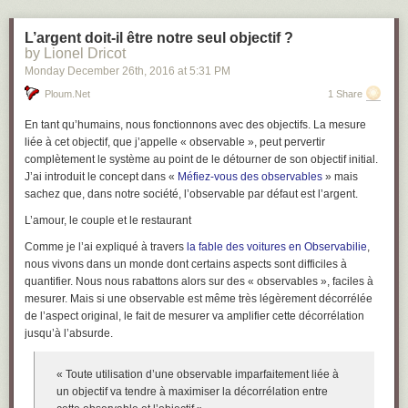
L’argent doit-il être notre seul objectif ?
by Lionel Dricot
Monday December 26
th
, 2016
at
5:31 PM
Ploum.net
1 Share
En tant qu’humains, nous fonctionnons avec des objectifs. La mesure
liée à cet objectif, que j’appelle « observable », peut pervertir
complètement le système au point de le détourner de son objectif initial.
J’ai introduit le concept dans «
Méfiez-vous des observables
» mais
sachez que, dans notre société, l’observable par défaut est l’argent.
L’amour, le couple et le restaurant
Comme je l’ai expliqué à travers
la fable des voitures en Observabilie
,
nous vivons dans un monde dont certains aspects sont difficiles à
quantifier. Nous nous rabattons alors sur des « observables », faciles à
mesurer. Mais si une observable est même très légèrement décorrélée
de l’aspect original, le fait de mesurer va amplifier cette décorrélation
jusqu’à l’absurde.
«
Toute utilisation d’une observable imparfaitement liée à
un objectif va tendre à maximiser la décorrélation entre