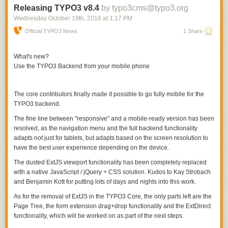
l’argent comme le seul moteur de notre vie. Pourtant, par facilité, nous
Releasing TYPO3 v8.4
by typo3cms@typo3.org
nous y abandonnons. Nous travaillons plus pour gagner plus. Nous
Wednesday October 19
th
, 2016
at
1:17 PM
repoussons les prises de risque qui pourraient nous faire perdre de
Official TYPO3 News
1 Share
l’argent.
Confronté à cette réalité, nous avons tendance à camoufler. À brandir
What's new?
des objectifs secondaires, des déclarations d’intention. À nous tromper
Use the TYPO3 Backend from your mobile phone
nous-mêmes.
Mais alors, quel est l’observable de nos vrais objectifs personnels, ceux
que nous n’avons jamais pris la peine d’explorer, de conscientiser ?
The core contributors finally made it possible to go fully mobile for the
TYPO3 backend.
Car si
nous voulons changer le monde
et nous changer nous-même, il
faut se fixer un réel objectif principal avec une observable digne de lui.
The fine line between "responsive" and a mobile-ready version has been
resolved, as the navigation menu and the full backend functionality
adapts not just for tablets, but adapts based on the screen resolution to
Photo par
Glenn Halog
.
have the best user experience depending on the device.
Ce texte est a été publié grâce à votre soutien régulier sur
Tipeee
et sur
The dusted ExtJS viewport functionality has been completely replaced
Paypal
. Je suis
@ploum
, blogueur, écrivain, conférencier et futurologue.
with a native JavaScript / jQuery + CSS solution. Kudos to Kay Strobach
Vous pouvez me suivre sur
Facebook
,
Medium
ou
me contacter
.
and Benjamin Kott for putting lots of days and nights into this work.
Ce texte est publié sous la licence
CC-By BE
.
As for the removal of ExtJS in the TYPO3 Core, the only parts left are the
Page Tree, the form extension drag+drop functionality and the ExtDirect
functionality, which will be worked on as part of the next steps.